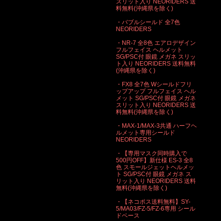
スリット入り NEORIDERS 送
料無料(沖縄県を除く)
・バブルシールド 全7色
NEORIDERS
・NR-7 全8色 エアロデザイン
フルフェイス ヘルメット
SG/PSC付 眼鏡 メガネ スリッ
ト入り NEORIDERS 送料無料
(沖縄県を除く)
・FX8 全7色 Wシールドフリ
ップアップ フルフェイス ヘル
メット SG/PSC付 眼鏡 メガネ
スリット入り NEORIDERS 送
料無料(沖縄県を除く)
・MAX-1/MAX-3共通 ハーフヘ
ルメット専用シールド
NEORIDERS
・【専用マスク同時購入で
500円OFF】新仕様 ES-3 全8
色 スモールジェットヘルメッ
ト SG/PSC付 眼鏡 メガネ ス
リット入り NEORIDERS 送料
無料(沖縄県を除く)
・【ネコポス送料無料】SY-
5/MA03/FZ-5/FZ-6専用 シール
ドベース