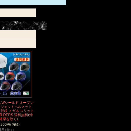
8色 Wシールド オープン
 ジェットヘルメット
付 眼鏡 メガネ スリット
RIDERS 送料無料(沖
縄県を除く)
,900円(内税)
縄県を除く)