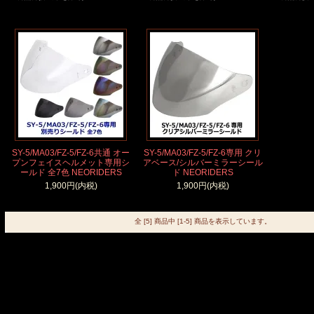
SY-5/MA03/FZ-5/FZ-6共通 オー
SY-5/MA03/FZ-5/FZ-6専用 クリ
プンフェイスヘルメット専用シ
アベース/シルバーミラーシール
ールド 全7色 NEORIDERS
ド NEORIDERS
1,900円(内税)
1,900円(内税)
全 [5] 商品中 [1-5] 商品を表示しています。