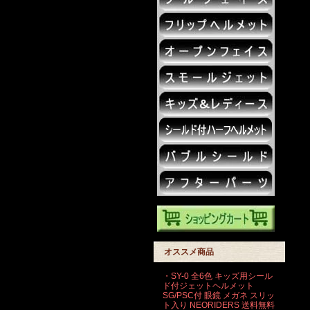
オススメ商品
・SY-0 全6色 キッズ用シール
ド付ジェットヘルメット
SG/PSC付 眼鏡 メガネ スリッ
ト入り NEORIDERS 送料無料