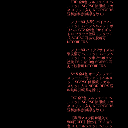
・ZRR 全8色 フルフェイス ヘ
ルメット SG/PSC付 眼鏡 メガ
ネ スリット入り NEORIDERS
送料無料(沖縄県を除く)
・フリー/XL入荷】バイク ヘ
ルメット ハーフヘルメット ポ
リヘル GT2 全9色 2サイズ レ
トロ ブラック仕様ワンタッチ
式 SG/PSC 耳あて脱着可
NEORIDERS
・フリー/XLバイク 2サイズ 内
装洗濯可 ヘルメット ハーフヘ
ルメット コルク半 3つボタン
塗装 ES-2 全10色 SG/PSC 耳
あて脱着可 NEORIDERS
・SY-5 全4色 オープンフェイ
ス シールド付ジェットヘルメ
ット SG/PSC付 眼鏡 メガネ
スリット入り NEORIDERS 送
料無料(沖縄県を除く)
・FX7 全7色 フルフェイス ヘ
ルメット SG/PSC付 眼鏡 メガ
ネ スリット入り NEORIDERS
送料無料(沖縄県を除く)
・【専用マスク同時購入で
500円OFF】新仕様 ES-3 全8
色 スモールジェットヘルメッ