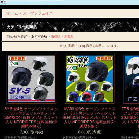
ホーム
オープンフェイス
＞
カテゴリー別商品
[並び順を変更]
・おすすめ順
・価格順
・新着順
全 [5] 商品中 [1-5] 商品を表示しています。
SY-5 全4色 オープンフェイス シ
MA03 全8色 オープンフェイス
FZ-5 全
ールド付ジェットヘルメット
シールド付ジェットヘルメット
フェイス
SG/PSC付 眼鏡 メガネ スリット
SG/PSC付 眼鏡 メガネ スリット
SG/PSC
入り NEORIDERS 送料無料(沖
入り NEORIDERS 送料無料(沖
入り NEO
縄県を除く)
縄県を除く)
7,300円(内税)
6,800円(内税)
8
送料無料(沖縄県を除く)
送料無料(沖縄県を除く)
送料無料(沖