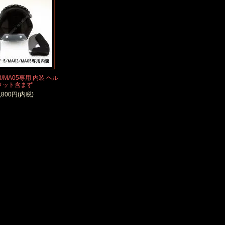
03/MA05専用 内装 ヘル
メット含まず
,800円(内税)