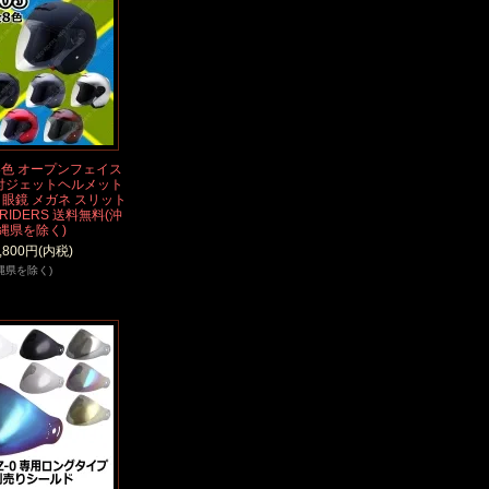
全8色 オープンフェイス
付ジェットヘルメット
付 眼鏡 メガネ スリット
RIDERS 送料無料(沖
縄県を除く)
,800円(内税)
縄県を除く)