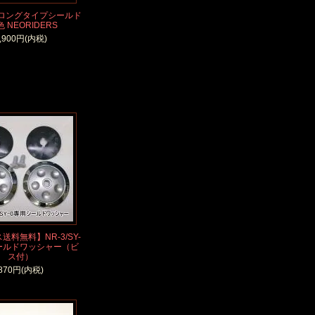
用 ロングタイプシールド
色 NEORIDERS
,900円(内税)
送料無料】NR-3/SY-
シールドワッシャー（ビ
ス付）
870円(内税)