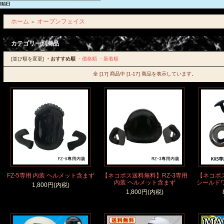
ホーム
オープンフェイス
＞
カテゴリー別商品
[並び順を変更]
・おすすめ順
・価格順
・新着順
全 [17] 商品中 [1-17] 商品を表示しています。
FZ-5専用 内装 ヘルメット含まず
【ネコポス送料無料】RZ-3専用
【ネコポ
内装 ヘルメット含まず
シールド
1,800円(内税)
1,800円(内税)