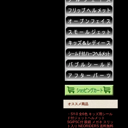
オススメ商品
・SY-0 全6色 キッズ用シール
ド付ジェットヘルメット
SG/PSC付 眼鏡 メガネ スリッ
ト入り NEORIDERS 送料無料