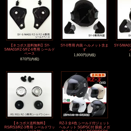
【ネコポス送料無料】SY-
SY-0専用 内装 ヘルメット含ま
SY-5/MA
5/MA03/FZ-5/FZ-6専用 シールド
ず
ベース
1,800円(内税)
1
870円(内税)
【ネコポス送料無料】
RZ-3 全4色 シールド付ジェット
RS/RS3/RZ-3専用 シールドワッ
ヘルメット SG/PSC付 眼鏡 メガ