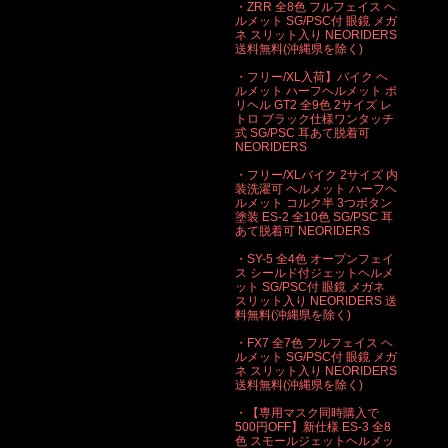
・ZRR 全8色 フルフェイス ヘ
ルメット SG/PSC付 眼鏡 メガ
ネ スリット入り NEORIDERS
送料無料(沖縄県を除く)
・フリー/XL入荷】バイク ヘ
ルメット ハーフヘルメット ポ
リヘル GT2 全9色 2サイズ レ
トロ ブラック仕様ワンタッチ
式 SG/PSC 耳あて脱着可
NEORIDERS
・フリー/XLバイク 2サイズ 内
装洗濯可 ヘルメット ハーフヘ
ルメット コルク半 3つボタン
塗装 ES-2 全10色 SG/PSC 耳
あて脱着可 NEORIDERS
・SY-5 全4色 オープンフェイ
ス シールド付ジェットヘルメ
ット SG/PSC付 眼鏡 メガネ
スリット入り NEORIDERS 送
料無料(沖縄県を除く)
・FX7 全7色 フルフェイス ヘ
ルメット SG/PSC付 眼鏡 メガ
ネ スリット入り NEORIDERS
送料無料(沖縄県を除く)
・【専用マスク同時購入で
500円OFF】新仕様 ES-3 全8
色 スモールジェットヘルメッ