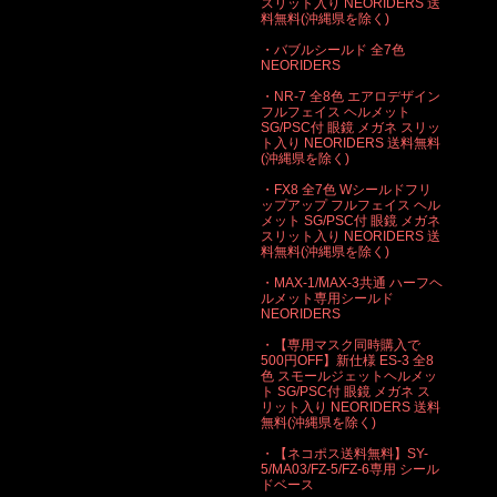
スリット入り NEORIDERS 送
料無料(沖縄県を除く)
・バブルシールド 全7色
NEORIDERS
・NR-7 全8色 エアロデザイン
フルフェイス ヘルメット
SG/PSC付 眼鏡 メガネ スリッ
ト入り NEORIDERS 送料無料
(沖縄県を除く)
・FX8 全7色 Wシールドフリ
ップアップ フルフェイス ヘル
メット SG/PSC付 眼鏡 メガネ
スリット入り NEORIDERS 送
料無料(沖縄県を除く)
・MAX-1/MAX-3共通 ハーフヘ
ルメット専用シールド
NEORIDERS
・【専用マスク同時購入で
500円OFF】新仕様 ES-3 全8
色 スモールジェットヘルメッ
ト SG/PSC付 眼鏡 メガネ ス
リット入り NEORIDERS 送料
無料(沖縄県を除く)
・【ネコポス送料無料】SY-
5/MA03/FZ-5/FZ-6専用 シール
ドベース