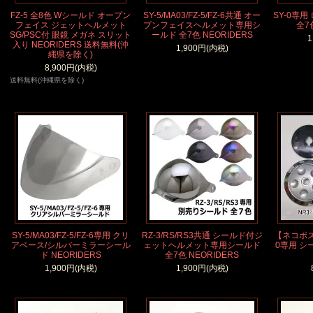
FZ-5 全8色 Wシールド オープン
SY-5/MA03/FZ-5/FZ-6共通 オー
SY-0専
フェイス ジェットヘルメット
プンフェイスヘルメット専用シ
全7
SG/PSC付 眼鏡 メガネ スリット
ールド 全7色 NEORIDERS
1
入り NEORIDERS 送料無料(沖
1,900円(内税)
縄県を除く)
8,900円(内税)
送料無料(沖縄県を除く)
SY-5/MA03/FZ-5/FZ-6専用 クリ
RZ-3/RS/RS3共通 シールド付ジ
【ネコポス
アベース/シルバーミラーシール
ェットヘルメット専用シールド
0専用 
ド NEORIDERS
全7色 NEORIDERS
1,900円(内税)
1,900円(内税)