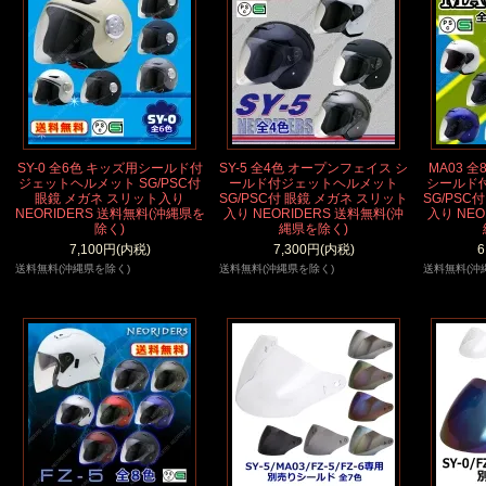
SY-0 全6色 キッズ用シールド付
SY-5 全4色 オープンフェイス シ
MA03 
ジェットヘルメット SG/PSC付
ールド付ジェットヘルメット
シールド
眼鏡 メガネ スリット入り
SG/PSC付 眼鏡 メガネ スリット
SG/PSC
NEORIDERS 送料無料(沖縄県を
入り NEORIDERS 送料無料(沖
入り NEO
除く)
縄県を除く)
7,100円(内税)
7,300円(内税)
6
送料無料(沖縄県を除く)
送料無料(沖縄県を除く)
送料無料(沖