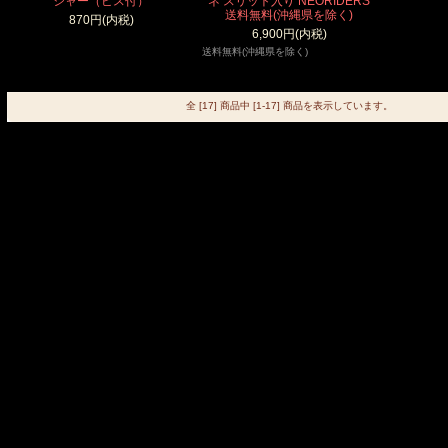
シャー（ビス付）
ネ スリット入り NEORIDERS
送料無料(沖縄県を除く)
870円(内税)
6,900円(内税)
送料無料(沖縄県を除く)
全 [17] 商品中 [1-17] 商品を表示しています。