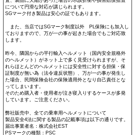
査、製品に欠陥があった場合の示談折衝や損害賠償措置
について円滑な対応が講じられます。
SGマーク付き製品は安心の証でもあります。
また、当店ではSGマーク制度以外 PL保険にも加入し
ておりますので、万が一の事が起きた場合でもご対応致
します。
昨今、隣国からの平行輸入ヘルメット（国内安全規格外
のヘルメット）がネット上で多く見受けられますが、そ
れらほとんどのヘルメットには安全性に対する担保・保
証制度が無い為（法令違反状態）、万が一の事が発生し
た場合、民間保険会社の保険適用外となり自己責任とな
ってしまいます。
そのため購入者・使用者が泣き寝入りするケースが多発
しています。ご注意ください。
弊社販売中、全ての乗車用ヘルメットについて
製品安全4法に関する製品の記載事項は以下の通りです。
届出事業者名：株式会社EST
PSマークの種類：PSC