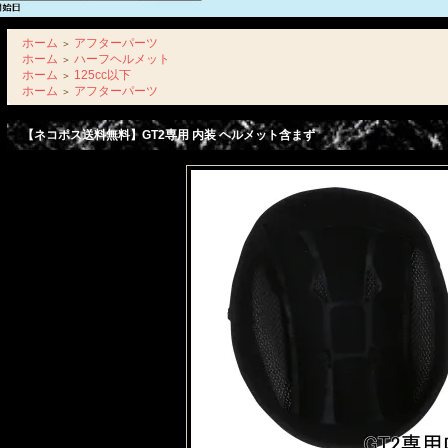
ホーム
アフターパーツ
＞
ホーム
ハーフヘルメット
＞
ホーム
125cc以下
＞
ホーム
アフターパーツ
＞
【ネコポス送料無料】GT2専用 内装 ヘルメット含まず