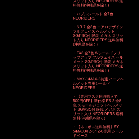
スリット入り NEORIDERS 送
料無料(沖縄県を除く)
・バブルシールド 全7色
NEORIDERS
・NR-7 全8色 エアロデザイン
フルフェイス ヘルメット
SG/PSC付 眼鏡 メガネ スリッ
ト入り NEORIDERS 送料無料
(沖縄県を除く)
・FX8 全7色 Wシールドフリ
ップアップ フルフェイス ヘル
メット SG/PSC付 眼鏡 メガネ
スリット入り NEORIDERS 送
料無料(沖縄県を除く)
・MAX-1/MAX-3共通 ハーフヘ
ルメット専用シールド
NEORIDERS
・【専用マスク同時購入で
500円OFF】新仕様 ES-3 全8
色 スモールジェットヘルメッ
ト SG/PSC付 眼鏡 メガネ ス
リット入り NEORIDERS 送料
無料(沖縄県を除く)
・【ネコポス送料無料】SY-
5/MA03/FZ-5/FZ-6専用 シール
ドベース