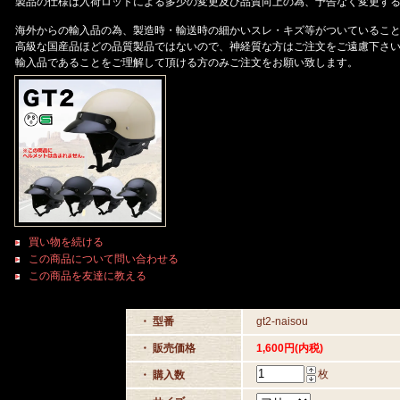
製品の仕様は入荷ロットによる多少の変更及び品質向上の為、予告なく変更す
海外からの輸入品の為、製造時・輸送時の細かいスレ・キズ等がついているこ
高級な国産品ほどの品質製品ではないので、神経質な方はご注文をご遠慮下さ
輸入品であることをご理解して頂ける方のみご注文をお願い致します。
買い物を続ける
この商品について問い合わせる
この商品を友達に教える
・ 型番
gt2-naisou
・ 販売価格
1,600円(内税)
枚
・ 購入数