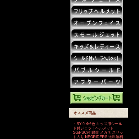
オススメ商品
・SY-0 全6色 キッズ用シール
ド付ジェットヘルメット
SG/PSC付 眼鏡 メガネ スリッ
ト入り NEORIDERS 送料無料