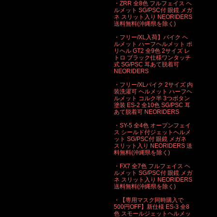
・ZRR 全8色 フルフェイス ヘ
ルメット SG/PSC付 眼鏡 メガ
ネ スリット入り NEORIDERS
送料無料(沖縄県を除く)
・フリー/XL入荷】バイク ヘ
ルメット ハーフヘルメット ポ
リヘル GT2 全9色 2サイズ レ
トロ ブラック仕様ワンタッチ
式 SG/PSC 耳あて脱着可
NEORIDERS
・フリー/XLバイク 2サイズ 内
装洗濯可 ヘルメット ハーフヘ
ルメット コルク半 3つボタン
塗装 ES-2 全10色 SG/PSC 耳
あて脱着可 NEORIDERS
・SY-5 全4色 オープンフェイ
ス シールド付ジェットヘルメ
ット SG/PSC付 眼鏡 メガネ
スリット入り NEORIDERS 送
料無料(沖縄県を除く)
・FX7 全7色 フルフェイス ヘ
ルメット SG/PSC付 眼鏡 メガ
ネ スリット入り NEORIDERS
送料無料(沖縄県を除く)
・【専用マスク同時購入で
500円OFF】新仕様 ES-3 全8
色 スモールジェットヘルメッ